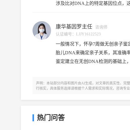
涉及比对DNA上的特定基因位点，
不同人群中存在不同的DNA序列。
康华基因罗主任
咨询师
认证编号：
LJJY16122523
一般情况下，怀孕7周做无创亲子鉴
胎儿DNA来确定亲子关系，其准确率
鉴定建立在无创DNA检测的基础上
测量其中的序列，然后与男方的DN
声明：本站部分内容和图片由AI生成，对文章的真实性、完
行核实，具体服务选择请根据个人需求和实际情况，咨询专业
热门问答