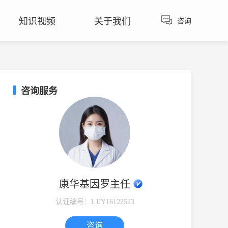
知识视频
关于我们
咨询
咨询热线：
135-3989-0008
400-673-6399
咨询服务
2184
阅读
北京亲子鉴定费用多少？怎么做呢？
康华基因罗主任
1774
阅读
长春无创胎儿亲子鉴定要什么手续？
认证编号：LJJY16122523
1753
阅读
火化后骨灰可以做亲子鉴定吗？
咨询