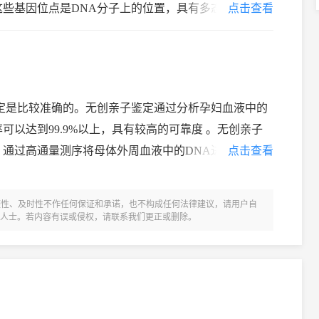
这些基因位点是DNA分子上的位置，具有多态性，即在
点击查看
亲子鉴定使用的基因位点通常是多态性位点，通
定是比较准确的。无创亲子鉴定通过分析孕妇血液中的
可以达到99.9%以上，具有较高的可靠度 。无创亲子
，通过高通量测序将母体外周血液中的DNA进行提取，
点击查看
A序列进行对比，这种检测手段的准确性
整性、及时性不作任何保证和承诺，也不构成任何法律建议，请用户自
人士。若内容有误或侵权，请联系我们更正或删除。