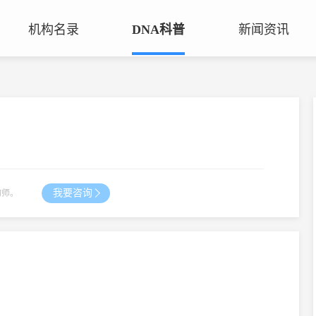
机构名录
DNA科普
新闻资讯
司法鉴定机构
问答大全
基因公司
鉴定知识
生物公司
康华基因服务网点
我要咨询
询师。
咨询热线：
135-3989-0008