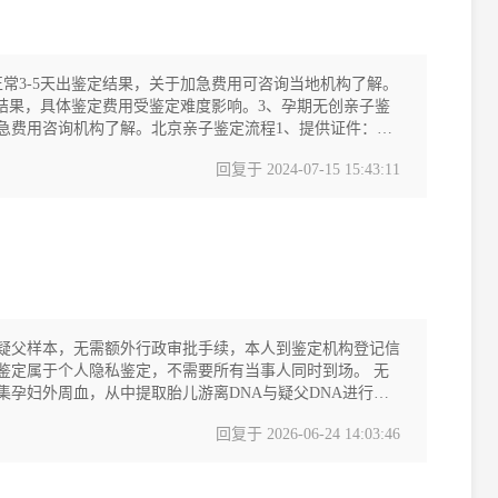
正常3-5天出鉴定结果，关于加急费用可咨询当地机构了解。
鉴定结果，具体鉴定费用受鉴定难度影响。3、孕期无创亲子鉴
，样本加急费用咨询机构了解。北京亲子鉴定流程1、提供证件：当
回复于
2024-07-15 15:43:11
疑父样本，无需额外行政审批手续，本人到鉴定机构登记信
定属于个人隐私鉴定，不需要所有当事人同时到场。 无
孕妇外周血，从中提取胎儿游离DNA与疑父DNA进行比
解的内容： 样本与材料要求 1. 孕妇样
回复于
2026-06-24 14:03:46