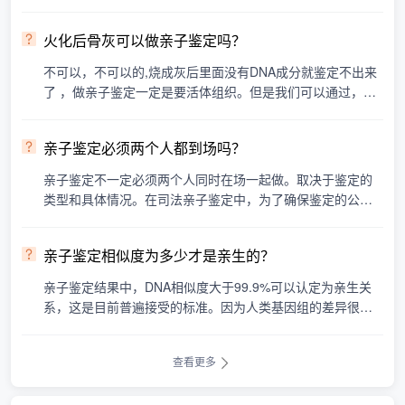
办理。与司法亲子鉴定不同，无创胎儿亲子鉴定属于个人隐
私鉴定···
火化后骨灰可以做亲子鉴定吗？
不可以，不可以的,烧成灰后里面没有DNA成分就鉴定不出来
了 ，做亲子鉴定一定是要活体组织。但是我们可以通过，同
一父系关系鉴定；即市场上常说的亲缘关系鉴定，可以找同
胞兄···
亲子鉴定必须两个人都到场吗？
亲子鉴定不一定必须两个人同时在场一起做。取决于鉴定的
类型和具体情况。在司法亲子鉴定中，为了确保鉴定的公正
性和准确性，通常要求被鉴定双方（如父母和孩子）同时到
场，···
亲子鉴定相似度为多少才是亲生的？
亲子鉴定结果中，DNA相似度大于99.9%可以认定为亲生关
系，这是目前普遍接受的标准。因为人类基因组的差异很
小，所以即使是亲生父母之间的DNA相似度也不会达到10
0%。鉴定费用···
查看更多