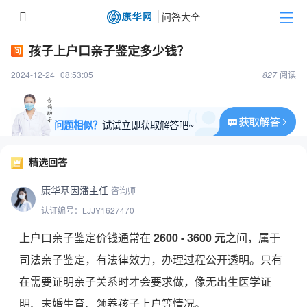
孩子上户口亲子鉴定多少钱？
2024-12-24
08:53:05
827
阅读
问题相似？
试试立即获取解答吧~
精选回答
康华基因潘主任
咨询师
认证编号：LJJY1627470
上户口亲子鉴定价钱通常在
2600 - 3600
元
之间，属于
司法亲子鉴定，有法律效力，办理过程公开透明。只有
在需要证明亲子关系时才会要求做，像无出生医学证
明、未婚生育、领养孩子上户等情况。