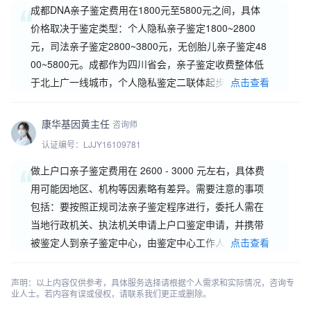
成都DNA亲子鉴定费用在1800元至5800元之间，具体
价格取决于鉴定类型：个人隐私亲子鉴定1800~2800
元，司法亲子鉴定2800~3800元，无创胎儿亲子鉴定48
00~5800元。成都作为四川省会，亲子鉴定收费整体低
于北上广一线城市，个人隐私鉴定二联体起步价约1800
点击查看
元，三联体约2200元，在西南地区属于中等偏下水平。
不同鉴定类型费用差···
康华基因黄主任
咨询师
认证编号：LJJY16109781
做上户口亲子鉴定费用在 2600 - 3000 元左右，具体费
用可能因地区、机构等因素略有差异。需要注意的事项
包括：要按照正规司法亲子鉴定程序进行，委托人需在
当地行政机关、执法机关申请上户口鉴定申请，并携带
被鉴定人到亲子鉴定中心，由鉴定中心工作人员亲自采
点击查看
集样本并验证身份、留指纹、拍照;若委托人等不方便到
亲子鉴定中
声明：以上内容仅供参考，具体服务选择请根据个人需求和实际情况，咨询专
业人士。若内容有误或侵权，请联系我们更正或删除。