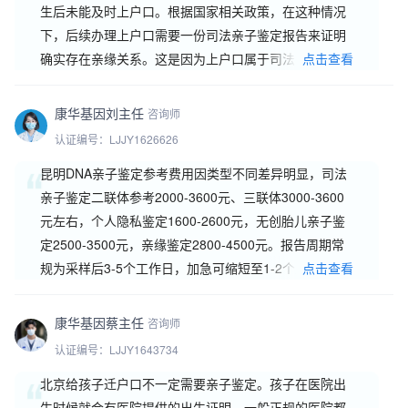
生后未能及时上户口。根据国家相关政策，在这种情况
下，后续办理上户口需要一份司法亲子鉴定报告来证明
确实存在亲缘关系。这是因为上户口属于司法鉴定范
点击查看
畴，只有具有司法资质的鉴定中心出具的司法亲子鉴定
报告书才具有法···
康华基因刘主任
咨询师
认证编号：LJJY1626626
昆明DNA亲子鉴定参考费用因类型不同差异明显，司法
亲子鉴定二联体参考2000-3600元、三联体3000-3600
元左右，个人隐私鉴定1600-2600元，无创胎儿亲子鉴
定2500-3500元，亲缘鉴定2800-4500元。报告周期常
规为采样后3-5个工作日，加急可缩短至1-2个工作日。
点击查看
影响价格的主要是鉴定类型、样本类型、出报告时效和
参与人数。司法用···
康华基因蔡主任
咨询师
认证编号：LJJY1643734
北京给孩子迁户口不一定需要亲子鉴定。孩子在医院出
生时候就会有医院提供的出生证明，一般正规的医院都