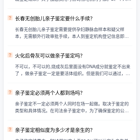
私亲子鉴定：2400元，正常3-5天出鉴定结果，具体鉴定费用
受···
长春无创胎儿亲子鉴定要什么手续？
长春无创胎儿亲子鉴定需要提供孕妇静脉血样本和疑父样
本，无需额外行政审批手续，本人到鉴定机构登记信息即可
办理。与司法亲子鉴定不同，无创胎儿亲子鉴定属于个人隐
私鉴定···
火化后骨灰可以做亲子鉴定吗？
不可以，不可以的,烧成灰后里面没有DNA成分就鉴定不出来
了 ，做亲子鉴定一定是要活体组织。但是我们可以通过，同
一父系关系鉴定；即市场上常说的亲缘关系鉴定，可以找同
胞兄···
亲子鉴定必须两个人都到场吗？
亲子鉴定不一定必须两个人同时在场一起做。取决于鉴定的
类型和具体情况。在司法亲子鉴定中，为了确保鉴定的公正
性和准确性，通常要求被鉴定双方（如父母和孩子）同时到
场，···
亲子鉴定相似度为多少才是亲生的？