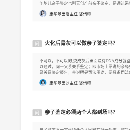
创胎儿亲子鉴定也叫无创产前亲子鉴定，是通过采集
对分析的一种鉴定方式。以下是长春地区办理无创胎儿亲子鉴定需要了
康华基因潘主任
咨询师
本：
火化后骨灰可以做亲子鉴定吗？
问
不可以，不可以的,烧成灰后里面没有DNA成分就
以通过，同一父系关系鉴定；即市场上常说的亲缘
缘关系鉴定报告，并说明是司法用途，要具备司法
方；如果当地找不
康华基因刘主任
咨询师
亲子鉴定必须两个人都到场吗？
问
亲子鉴定不一定必须两个人同时在场一起做。取决