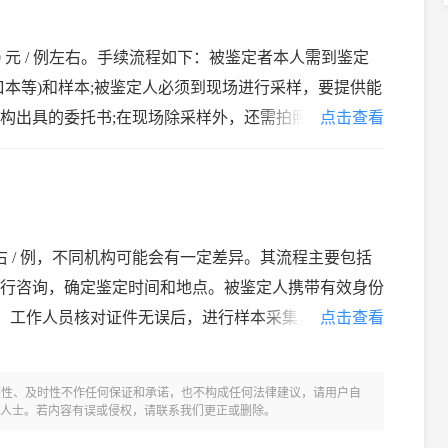
800 元 / 例左右。手续流程如下：被鉴定者本人需到鉴定
口本等)和样本;被鉴定人必须到现场进行采样，要提供能
构出具的委托书;在现场除采样外，还需拍照留证。司
点击查看
亲子鉴定费用包含了多方面成
左右 / 例，不同机构可能会有一定差异。其流程主要包括
行咨询，确定鉴定时间和地点。被鉴定人携带有效身份
场。工作人员核对证件无误后，进行样本采集，通常采集
点击查看
样本。样本被送往实验室进行检
整性、及时性不作任何保证和承诺，也不构成任何法律建议，请用户自
人士。若内容有误或侵权，请联系我们更正或删除。