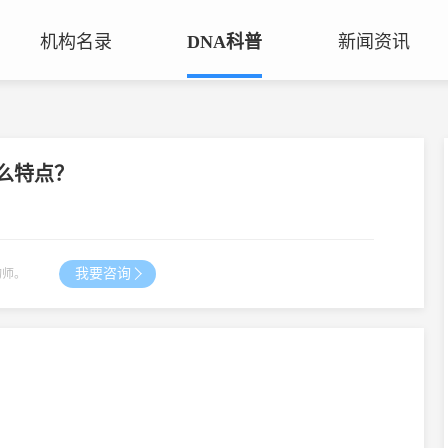
机构名录
DNA科普
新闻资讯
司法鉴定机构
问答大全
基因公司
鉴定知识
么特点？
生物公司
康华基因服务网点
我要咨询
询师。
咨询热线：
135-3989-0008