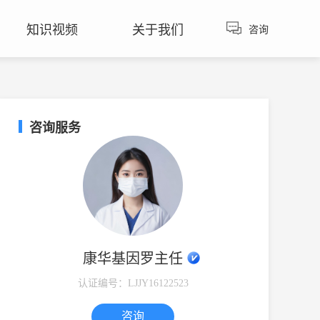
知识视频
关于我们
咨询
咨询热线：
135-3989-0008
400-673-6399
咨询服务
2197
阅读
北京亲子鉴定费用多少？怎么做呢？
康华基因罗主任
1786
阅读
长春无创胎儿亲子鉴定要什么手续？
认证编号：LJJY16122523
1761
阅读
火化后骨灰可以做亲子鉴定吗？
咨询
1604
阅读
亲子鉴定必须两个人都到场吗？