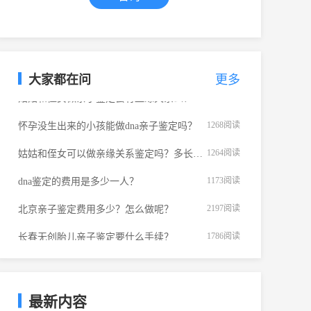
1546
阅读
亲子鉴定相似度为多少才是亲生的？
咨询热线：
1464
阅读
堂兄妹之间可以做亲子鉴定吗？
135-3989-0008
大家都在问
更多
1337
阅读
姑姑和侄女做亲子鉴定会有血缘关系么？
1268
阅读
怀孕没生出来的小孩能做dna亲子鉴定吗？
1264
阅读
姑姑和侄女可以做亲缘关系鉴定吗？多长时间出报告？
1173
阅读
dna鉴定的费用是多少一人？
2197
阅读
北京亲子鉴定费用多少？怎么做呢？
1786
阅读
长春无创胎儿亲子鉴定要什么手续？
1761
阅读
火化后骨灰可以做亲子鉴定吗？
1604
阅读
亲子鉴定必须两个人都到场吗？
最新内容
1546
阅读
亲子鉴定相似度为多少才是亲生的？