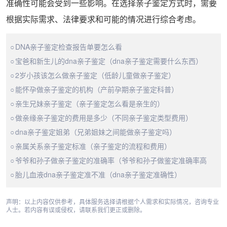
准确性可能会受到一些影响。在选择亲子鉴定方式时，需要
根据实际需求、法律要求和可能的情况进行综合考虑。
DNA亲子鉴定检查报告单要怎么看
宝爸和新生儿的dna亲子鉴定（dna亲子鉴定需要什么东西）
2岁小孩该怎么做亲子鉴定（低龄儿童做亲子鉴定）
能怀孕做亲子鉴定的机构（产前孕期亲子鉴定科普）
亲生兄妹亲子鉴定（亲子鉴定怎么看是亲生的）
做亲缘亲子鉴定的费用是多少（不同亲子鉴定类型费用）
dna亲子鉴定姐弟（兄弟姐妹之间能做亲子鉴定吗）
亲属关系亲子鉴定标准（亲子鉴定的流程和费用）
爷爷和孙子做亲子鉴定的准确率（爷爷和孙子做鉴定准确率高
吗）
胎儿血液dna亲子鉴定准不准（dna亲子鉴定准确性）
声明：以上内容仅供参考，具体服务选择请根据个人需求和实际情况，咨询专业
人士。若内容有误或侵权，请联系我们更正或删除。