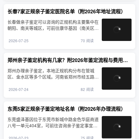
长春7家正规亲子鉴定医院名单（附2026年地址流程）
长春做亲子鉴定可以咨询的正规机构主要集中在
朝阳、南关等城区，可前往康华基因（南关区明
珠街道）咨询。当···
2026-07-25
70
阅读
郑州亲子鉴定机构有几家？附2026年鉴定流程与费用参考
郑州办理亲子鉴定，本地正规机构分布在管城
区、金水区等多个区域。河南省郑州市经五路2
6号设有鉴定服务，从···
2026-07-24
82
阅读
东莞5家正规亲子鉴定地址名单（附2026年办理流程）
东莞盛泽基因位于东莞市新城中路金色华庭商道
八号一单元404室，可前往咨询亲子鉴定事宜。
东莞是珠三角制造业···
2026-07-23
75
阅读